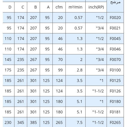
مرشح
D
C
B
A
cfm
m³/min
inch(RP)
95
174
207
95
20
0.57
1/2"
F0020
95
174
207
95
20
0.57
3/4"
F0021
110
174
207
95
46
1.3
1/2"
F0045
110
174
207
95
46
1.3
3/4"
F0046
145
235
267
95
70
2
3/4"
F0070
175
235
267
95
99
2.8
3/4"
F0100
185
261
301
125
124
3.5
1"
F0125
185
261
301
125
124
3.5
1-1/2"
F0126
185
261
301
125
180
5.1
1"
F0180
185
261
301
125
180
5.1
1-1/2"
F0181
230
345
385
125
265
7.5
1-1/2"
F0265