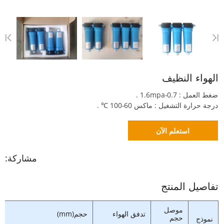
الهواء النظيف
ضغط العمل : 0.7-1.6mpa .
درجة حرارة التشغيل : ماكس 60-100 ℃ .
استعلم الآن
مشاركة:
تفاصيل المنتج
موصل
تدفق الهواء
حجم(mm)
حجم
نموذج