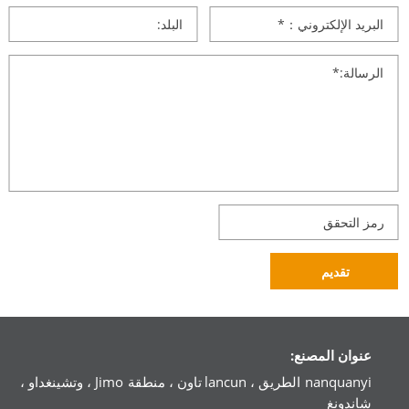
تقديم
عنوان المصنع:
nanquanyi الطريق ، lancun تاون ، منطقة Jimo ، وتشينغداو ،
شاندونغ