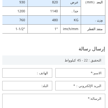
البعد（mm）
عرض
820
930
جدا .
1140
1200
وزن .
KG
480
760
منفذ القطر
imch/mm
1″
1-1/2″
إرسال رسالة