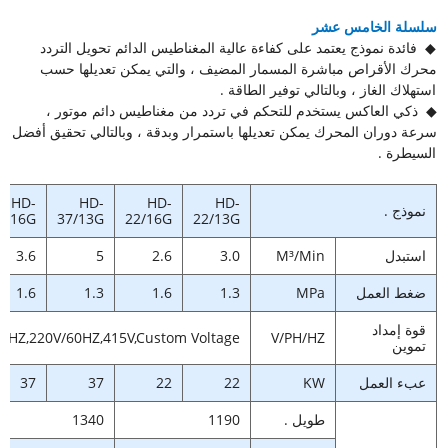
سلسلة الخامس عشر
◆ فائدة نموذج يعتمد على كفاءة عالية المغناطيس الدائم تحويل التردد
محرك الأقراص مباشرة المسمار المضيف ، والتي يمكن تعديلها حسب
استهلاك الغاز ، وبالتالي توفير الطاقة .
◆ ذكي العاكس يستخدم للتحكم في تردد من مغناطيس دائم موتور ،
سرعة دوران المحرك يمكن تعديلها باستمرار وبدقة ، وبالتالي تحقيق أفضل
السيطرة .
HD-
HD-
HD-
HD-
نموذج .
7/16G
37/13G
22/16G
22/13G
استبدل
M³/Min
3.0
2.6
5
3.6
ضغط العمل
MPa
1.3
1.6
1.3
1.6
قوة إمداد
0HZ,220V/60HZ,415V,Custom Voltage
V/PH/HZ
تموين
عبء العمل
KW
22
22
37
37
طويل .
1190
1340